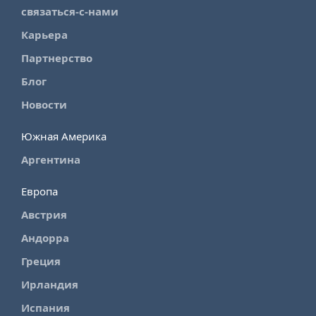
связаться-с-нами
Карьера
Партнерство
Блог
Новости
Южная Америка
Аргентина
Европа
Австрия
Андорра
Греция
Ирландия
Испания