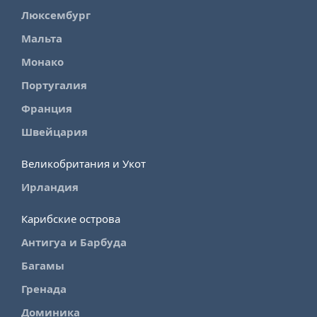
Люксембург
Мальта
Монако
Португалия
Франция
Швейцария
Великобритания и Укот
Ирландия
Карибские острова
Антигуа и Барбуда
Багамы
Гренада
Доминика