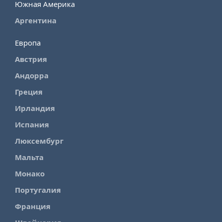
Южная Америка
Аргентина
Европа
Австрия
Андорра
Греция
Ирландия
Испания
Люксембург
Мальта
Монако
Португалия
Франция