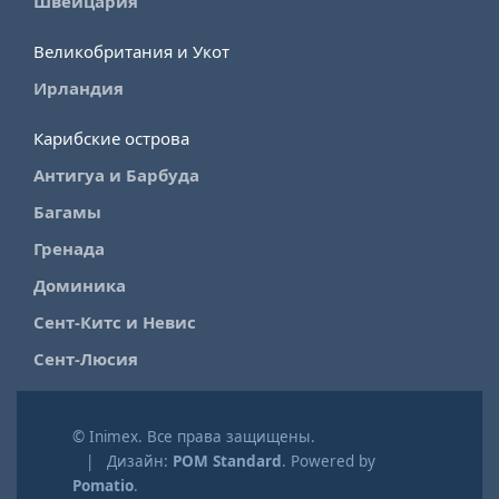
Швейцария
Великобритания и Укот
Ирландия
Карибские острова
Антигуа и Барбуда
Багамы
Гренада
Доминика
Сент-Китс и Невис
Сент-Люсия
© Inimex. Все права защищены.
| Дизайн:
POM Standard
. Powered by
Pomatio
.