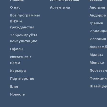
О нас
Аргентина
Австрия
Все программы
Андорра
ВНЖ и
Греция
гражданства
Ирланди
Забронируйте
Испания
консультацию
Люксемб
Офисы
Мальта
связаться-с-
Монако
нами
Португа
Карьера
Франция
Партнерство
Швейца
Блог
Новости