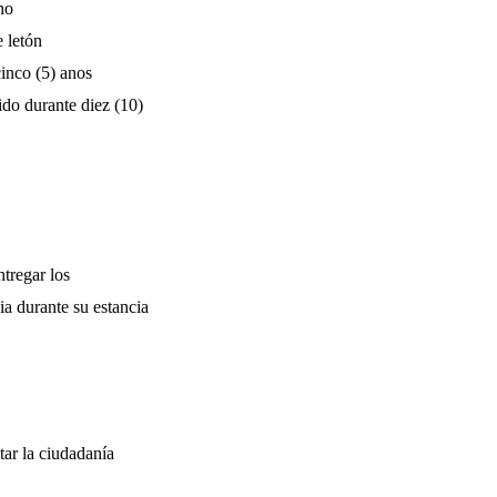
no
 letón
cinco (5) anos
ido durante diez (10)
tregar los
a durante su estancia
tar la ciudadanía