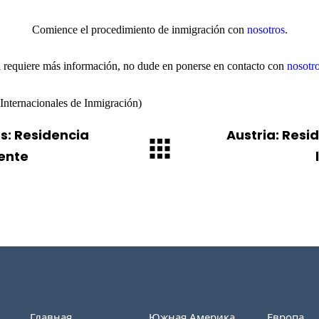
Comience el procedimiento de inmigración con
nosotros
.
i requiere más información, no dude en ponerse en contacto con
nosotr
Internacionales de Inmigración)
: Residencia
Austria: Resi
ente
Главная
Южная Америка
Европа