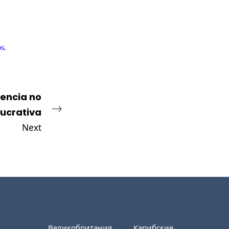
os
.
dencia no
lucrativa
Next
Великобритания
Карибские