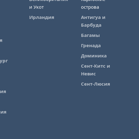
и Укот
острова
Ирландия
Антигуа и
Барбуда
Багамы
я
Гренада
Доминика
ург
Сент-Китс и
Невис
Сент-Люсия
лия
рия