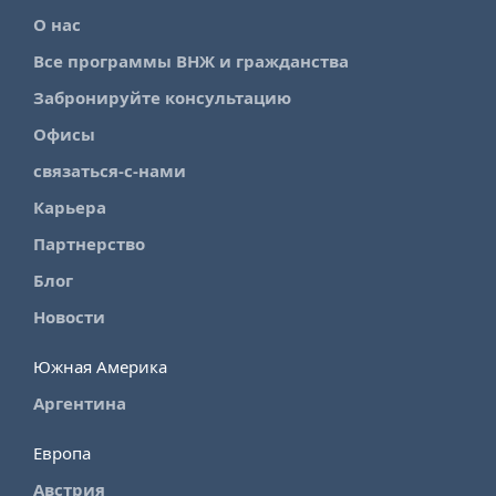
О нас
Все программы ВНЖ и гражданства
Забронируйте консультацию
Офисы
связаться-с-нами
Карьера
Партнерство
Блог
Новости
Южная Америка
Аргентина
Европа
Австрия