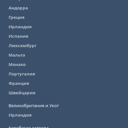
Андорра
Греция
Ирландия
Испания
Люксембург
Мальта
Монако
Португалия
Франция
Швейцария
Великобритания и Укот
Ирландия
Карибские острова