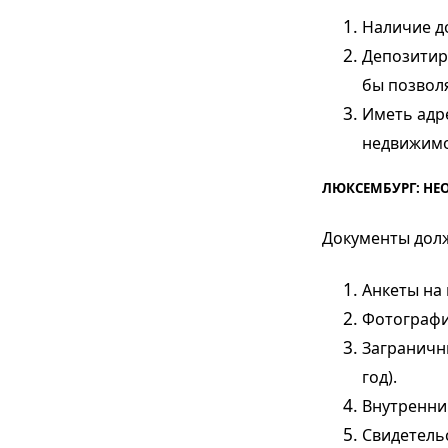
Наличие д
Депозитиро
бы позволя
Иметь адр
недвижимо
ЛЮКСЕМБУРГ: Н
Документы дол
Анкеты на
Фотографии
Заграничн
год).
Внутренни
Свидетель