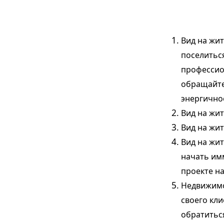
Вид на жи
поселитьс
профессио
обращайте
энергично
Вид на жи
Вид на жи
Вид на жи
начать им
проекте н
Недвижим
своего кл
обратиться