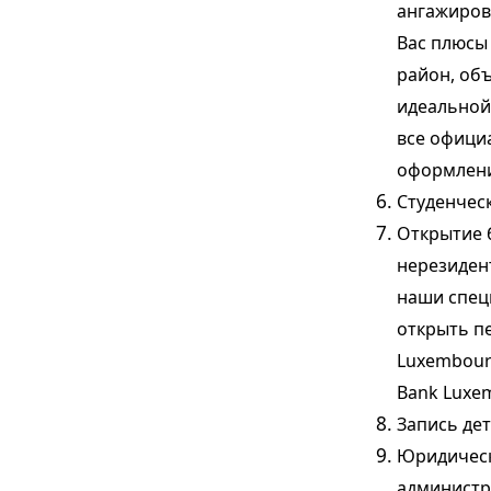
ангажиров
Вас плюсы
район, об
идеальной
все офици
оформлени
Студенчес
Открытие б
нерезидент
наши спец
открыть п
Luxembourg
Bank Luxe
Запись дет
Юридически
администр