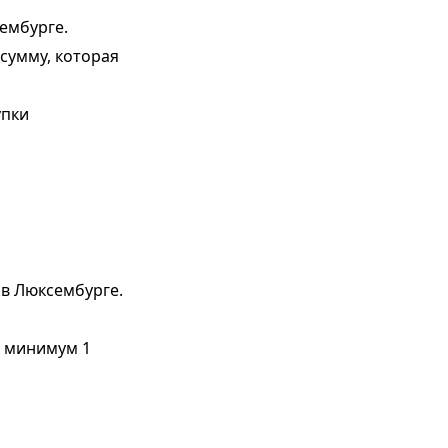
ембурге.
сумму, которая
упки
о
в Люксембурге.
к минимум 1