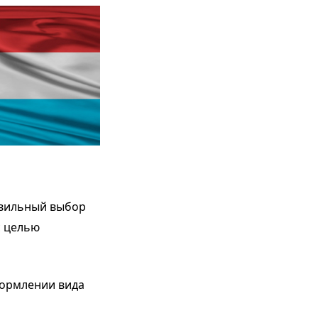
авильный выбор
с целью
формлении вида