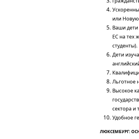
Гражданств
Ускоренны
или Новую
Ваши дети
ЕС на тех 
студенты).
Дети изуча
английски
Квалифици
Льготное 
Высокое к
государст
сектора и 
Удобное г
ЛЮКСЕМБУРГ: ОС