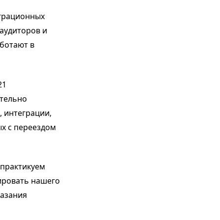
играционных
 аудиторов и
аботают в
21
ительно
 интеграции,
ых с переездом
 практикуем
ировать нашего
казания