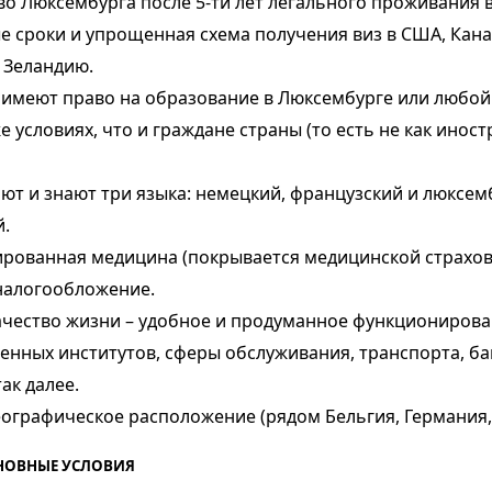
о Люксембурга после 5-ти лет легального проживания в
е сроки и упрощенная схема получения виз в США, Кана
 Зеландию.
 имеют право на образование в Люксембурге или любой
же условиях, что и граждане страны (то есть не как инос
ют и знают три языка: немецкий, французский и люксем
й.
рованная медицина (покрывается медицинской страхов
налогообложение.
ачество жизни – удобное и продуманное функциониров
венных институтов, сферы обслуживания, транспорта, б
так далее.
еографическое расположение (рядом Бельгия, Германия,
НОВНЫЕ УСЛОВИЯ