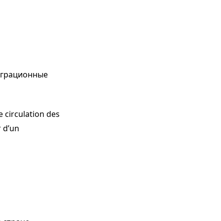
играционные
re circulation des
r d’un