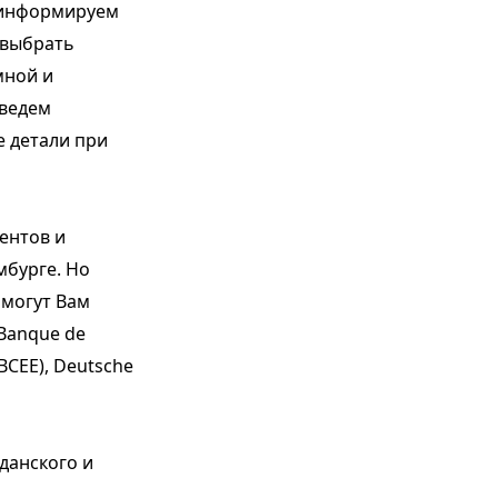
роинформируем
 выбрать
мной и
зведем
е детали при
ентов и
мбурге. Но
омогут Вам
Banque de
(BCEE), Deutsche
данского и