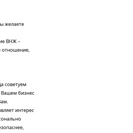
Вы желаете
ие ВНЖ –
е отношение,
да советуем
в Вашем бизнес
Вам.
авляет интерес
рсонально
езопаснее,