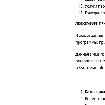
Услуги пер
Гражданст
ЛЮКСЕМБУРГ: ПР
В иммиграцион
программы, пр
Данная иммигра
personnes et l’i
ressortissant de
Безвизовы
Возможнос