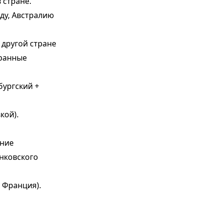
 стране.
ду, Австралию
 другой стране
транные
бургский +
кой).
ание
анковского
 Франция).