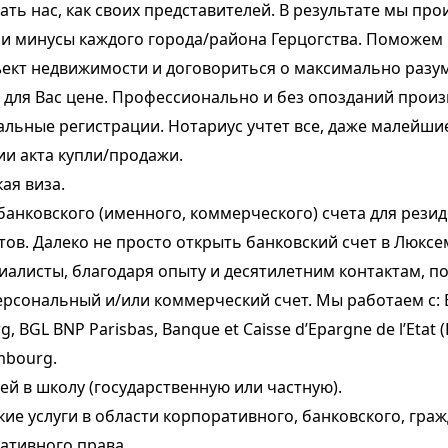
ать нас, как своих представителей. В результате мы п
 и минусы каждого города/района Герцогства. Поможем
ъект недвижимости и договориться о максимально разу
 для Вас цене. Профессионально и без опозданий прои
альные регистрации. Нотариус учтет все, даже малейши
и акта купли/продажи.
кая
виза.
анковского (именного, коммерческого) счета для резид
ов. Далеко не просто открыть банковский счет в Люксе
иалисты, благодаря опыту и десятилетним контактам, п
ерсональный и/или коммерческий счет. Мы работаем с:
, BGL BNP Parisbas, Banque et Caisse d’Epargne de l’Etat 
mbourg.
ей в школу (государственную или частную).
е услуги в области корпоративного, банковского, граж
ативного права.