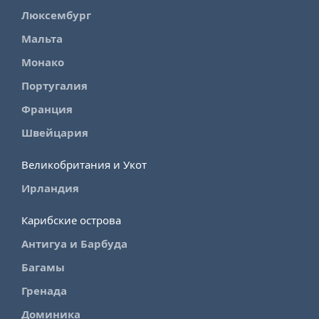
Люксембург
Мальта
Монако
Португалия
Франция
Швейцария
Великобритания и Укот
Ирландия
Карибские острова
Антигуа и Барбуда
Багамы
Гренада
Доминика