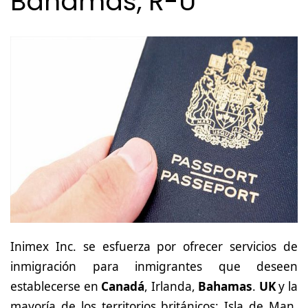
Bahamas, R-U
Inimex Inc. se esfuerza por ofrecer servicios de
inmigración para inmigrantes que deseen
establecerse en
Canadá
,
Irlanda
,
Bahamas
.
UK
y la
mayoría de los territorios británicos:
Isla de Man
,