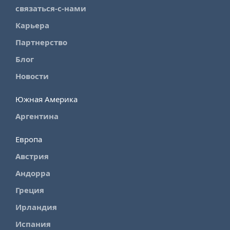
связаться-с-нами
Карьера
Партнерство
Блог
Новости
Южная Америка
Аргентина
Европа
Австрия
Андорра
Греция
Ирландия
Испания