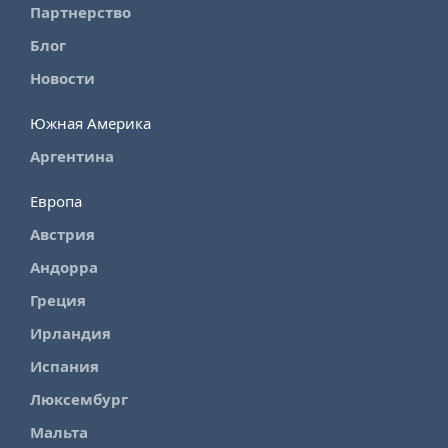
Партнерство
Блог
Новости
Южная Америка
Аргентина
Европа
Австрия
Андорра
Греция
Ирландия
Испания
Люксембург
Мальта