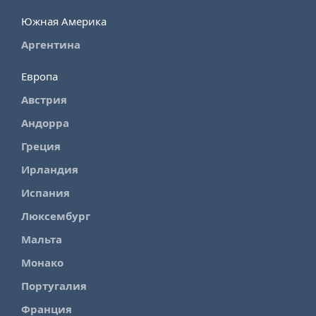
Южная Америка
Аргентина
Европа
Австрия
Андорра
Греция
Ирландия
Испания
Люксембург
Мальта
Монако
Португалия
Франция