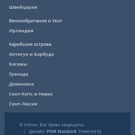
Швейцария
Великобритания и Укот
Ирландия
Карибские острова
Антигуа и Барбуда
Багамы
Гренада
Доминика
Сент-Китс и Невис
Сент-Люсия
© Inimex. Все права защищены.
| Дизайн:
POM Standard
. Powered by