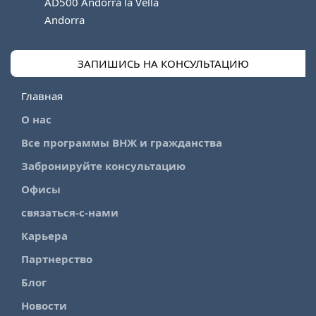
AD500 Andorra la Vella
Andorra
ЗАПИШИСЬ НА КОНСУЛЬТАЦИЮ
Главная
О нас
Все программы ВНЖ и гражданства
Забронируйте консультацию
Офисы
связаться-с-нами
Карьера
Партнерство
Блог
Новости