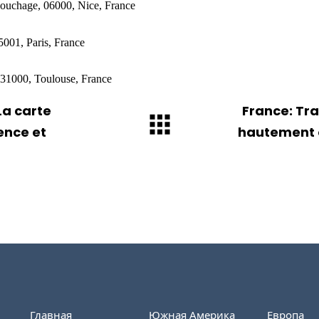
ouchage, 06000, Nice, France
001, Paris, France
, 31000, Toulouse, France
La carte
France: Tra
nce et
hautement q
Главная
Южная Америка
Европа