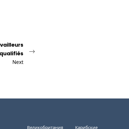
vailleurs
ualifiés
Next
Великобритания
Карибские