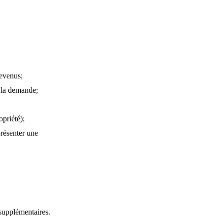
revenus;
e la demande;
opriété);
présenter une
 supplémentaires.