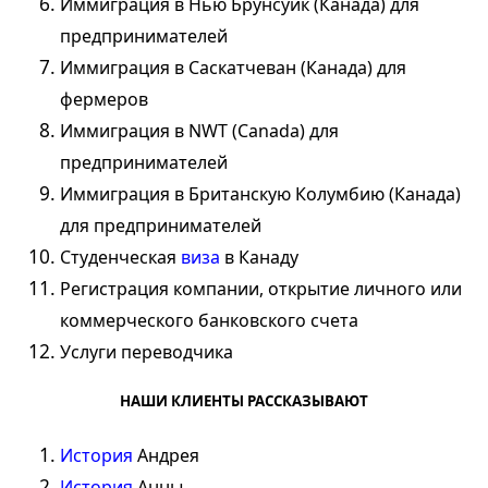
Иммиграция
в Нью Брунсуик (Канада) для
предпринимателей
Иммиграция
в Саскатчеван (Канада) для
фермеров
Иммиграция
в NWT (Canada) для
предпринимателей
Иммиграция
в Британскую Колумбию (Канада)
для предпринимателей
Студенческая
виза
в Канаду
Регистрация
компании
, открытие личного или
коммерческого банковского счета
Услуги переводчика
НАШИ КЛИЕНТЫ РАССКАЗЫВАЮТ
История
Андрея
История
Анны