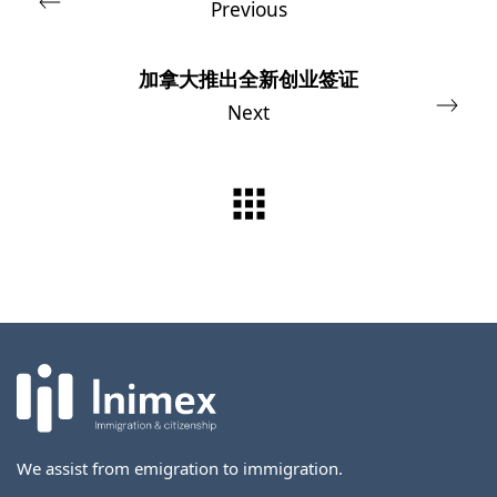
Previous
加拿大推出全新创业签证
Next
We assist from emigration to immigration.