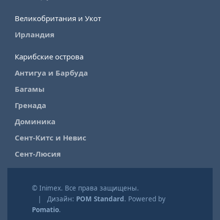
Великобритания и Укот
Ирландия
Карибские острова
Антигуа и Барбуда
Багамы
Гренада
Доминика
Сент-Китс и Невис
Сент-Люсия
© Inimex. Все права защищены.
| Дизайн:
POM Standard
. Powered by
Pomatio
.