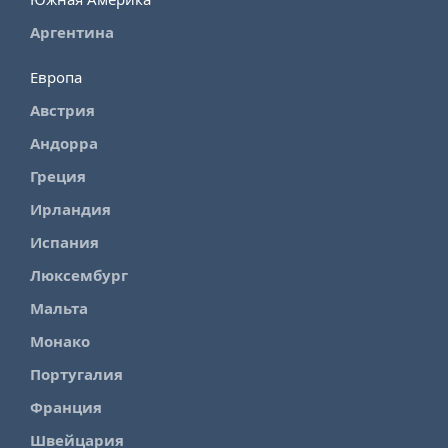
Аргентина
Европа
Австрия
Андорра
Греция
Ирландия
Испания
Люксембург
Мальта
Монако
Португалия
Франция
Швейцария