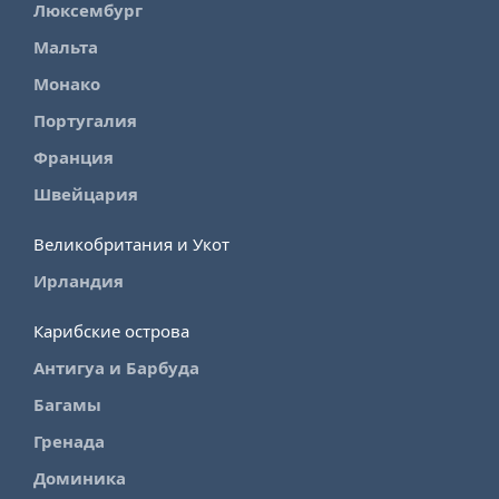
Люксембург
Мальта
Монако
Португалия
Франция
Швейцария
Великобритания и Укот
Ирландия
Карибские острова
Антигуа и Барбуда
Багамы
Гренада
Доминика