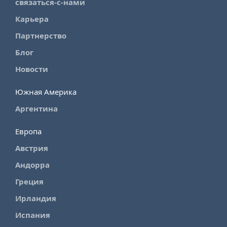
связаться-с-нами
Карьера
Партнерство
Блог
Новости
Южная Америка
Аргентина
Европа
Австрия
Андорра
Греция
Ирландия
Испания