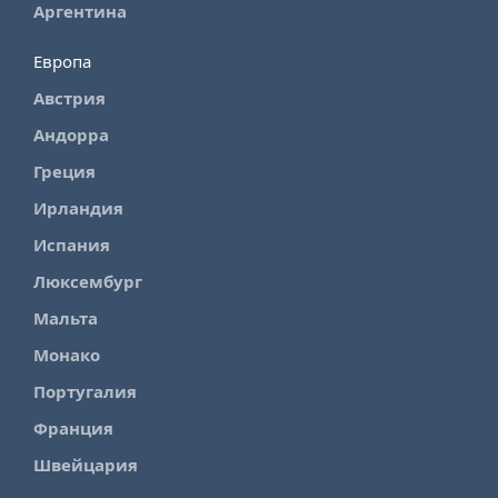
Аргентина
Европа
Австрия
Андорра
Греция
Ирландия
Испания
Люксембург
Мальта
Монако
Португалия
Франция
Швейцария