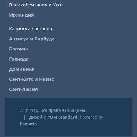
Великобритания и Укот
Ирландия
Карибские острова
Антигуа и Барбуда
Багамы
Гренада
Доминика
Сент-Китс и Невис
Сент-Люсия
© Inimex. Все права защищены.
| Дизайн:
POM Standard
. Powered by
Pomatio
.