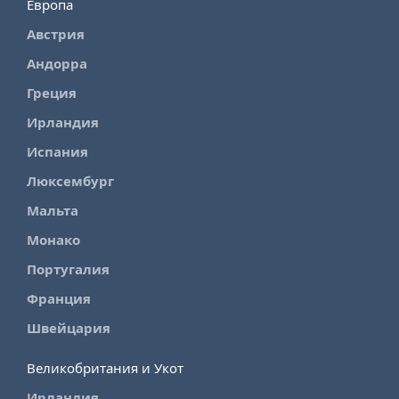
Европа
Австрия
Андорра
Греция
Ирландия
Испания
Люксембург
Мальта
Монако
Португалия
Франция
Швейцария
Великобритания и Укот
Ирландия