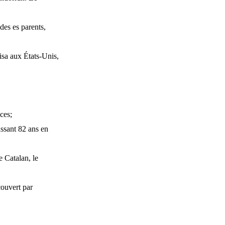
des es parents,
isa aux États-Unis,
ces;
ssant 82 ans en
e Catalan, le
couvert par