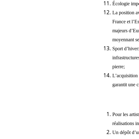
Écologie impe
La position av
France et l’E
majeurs d’Eur
moyennant seu
Sport d’hiver
infrastructur
pierre;
L’acquisition
garantit une c
Pour les artis
réalisations 
Un dépôt d’un