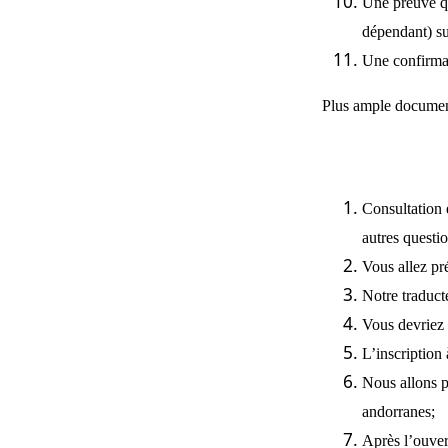
Une preuve qu
dépendant) su
Une confirmat
Plus ample document
Consultation 
autres questi
Vous allez pré
Notre traduct
Vous devriez 
L’inscription
Nous allons p
andorranes;
Après l’ouver