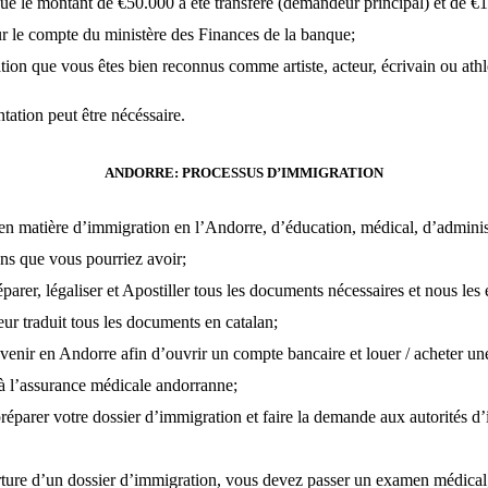
e le montant de €50.000 a été transféré (demandeur principal) et de €
r le compte du ministère des Finances de la banque;
ion que vous êtes bien reconnus comme artiste, acteur, écrivain ou athl
ation peut être nécéssaire.
ANDORRE: PROCESSUS D’IMMIGRATION
en matière d’immigration en l’Andorre, d’éducation, médical, d’administr
ons que vous pourriez avoir;
parer, légaliser et Apostiller tous les documents nécessaires et nous les
eur traduit tous les documents en catalan;
venir en Andorre afin d’ouvrir un compte bancaire et louer / acheter une
 à l’assurance médicale andorranne;
réparer votre dossier d’immigration et faire la demande aux autorités d
ture d’un dossier d’immigration, vous devez passer un examen médical