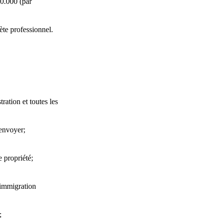
10.000 (par
ète professionnel.
ation et toutes les
 envoyer;
 propriété;
’immigration
;