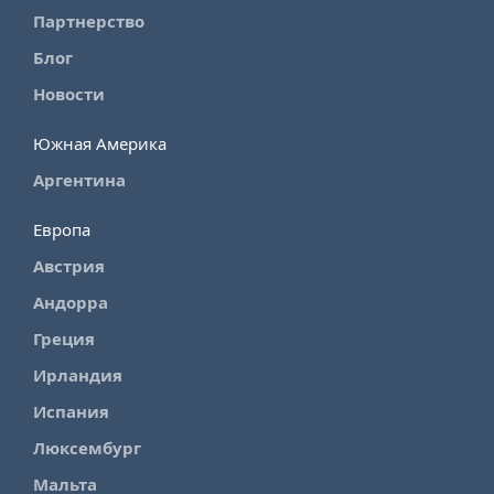
Партнерство
Блог
Новости
Южная Америка
Аргентина
Европа
Австрия
Андорра
Греция
Ирландия
Испания
Люксембург
Мальта