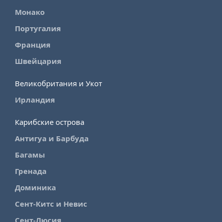
Монако
Португалия
Франция
Швейцария
Великобритания и Укот
Ирландия
Карибские острова
Антигуа и Барбуда
Багамы
Гренада
Доминика
Сент-Китс и Невис
Сент-Люсия