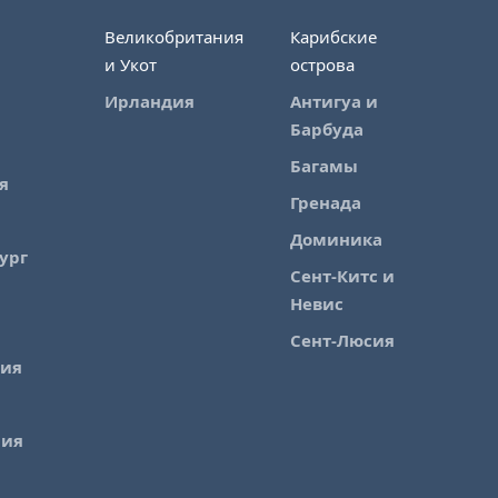
Великобритания
Карибские
и Укот
острова
Ирландия
Антигуа и
Барбуда
Багамы
я
Гренада
Доминика
ург
Сент-Китс и
Невис
Сент-Люсия
лия
рия