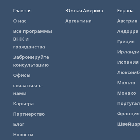
Главная
Южная Америка
Европа
О нас
Аргентина
Австрия
Все программы
Андорра
ВНЖ и
Греция
гражданства
Ирланди
Забронируйте
Испания
консультацию
Люксемб
Офисы
Мальта
связаться-с-
Монако
нами
Португа
Карьера
Франция
Партнерство
Швейца
Блог
Новости