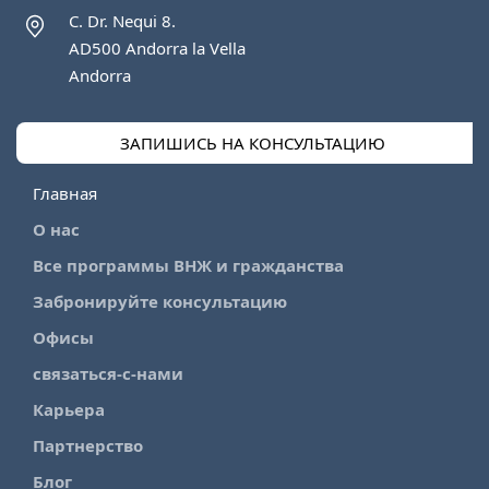
C. Dr. Nequi 8.
AD500 Andorra la Vella
Andorra
ЗАПИШИСЬ НА КОНСУЛЬТАЦИЮ
Главная
О нас
Все программы ВНЖ и гражданства
Забронируйте консультацию
Офисы
связаться-с-нами
Карьера
Партнерство
Блог