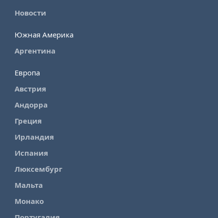
Новости
Южная Америка
Аргентина
Европа
Австрия
Андорра
Греция
Ирландия
Испания
Люксембург
Мальта
Монако
Португалия