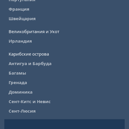
Франция
Швейцария
Великобритания и Укот
Ирландия
Карибские острова
Антигуа и Барбуда
Багамы
Гренада
Доминика
Сент-Китс и Невис
Сент-Люсия