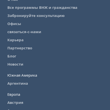
Все программы ВНЖ и гражданства
Забронируйте консультацию
Офисы
связаться-с-нами
Карьера
Партнерство
Блог
Новости
Южная Америка
Аргентина
Европа
Австрия