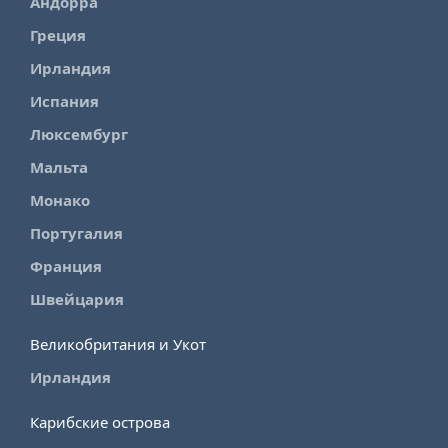
Андорра
Греция
Ирландия
Испания
Люксембург
Мальта
Монако
Португалия
Франция
Швейцария
Великобритания и Укот
Ирландия
Карибские острова