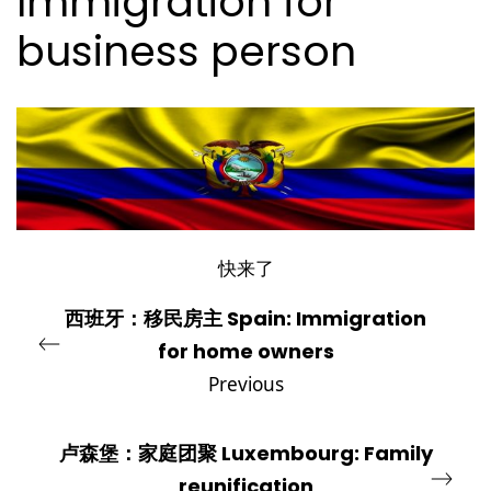
Immigration for
business person
快来了
西班牙：移民房主 Spain: Immigration
for home owners
Previous
卢森堡：家庭团聚 Luxembourg: Family
reunification